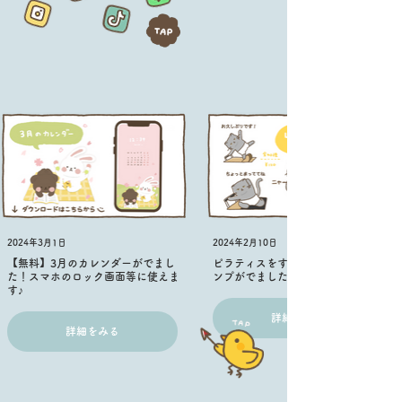
2024年3月1日
2024年2月10日
【無料】3月のカレンダーがでまし
ピラティスをするネコのLINEスタ
た！スマホのロック画面等に使えま
ンプがでました！
す♪
詳細をみる
詳細をみる