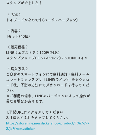
スタンプがでました！
〈 名称 〉
トイプードルなのです(ベージュバージョン)
〈 内容 〉
1セット(40個)
〈 販売価格 〉
LINEウェブストア：120円(税込)
スタンプショップ(iOS / Android)：50LINEコイン
〈 購入方法 〉
ご自身のスマートフォンにて無料通話・無料メール
スマートフォンアプリ「LINE(ライン)」をダウンロ
ード後、下記の方法にてダウンロードを行ってくだ
さい。
※ご利用の端末、LINEのバージョンによって操作が
異なる場合があります。
1.下記URLにアクセスしてください
2.【購入する】をタップしてください。
https://store.line.me/stickershop/product/1967697
2/ja?from=sticker